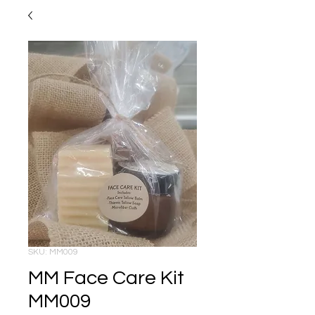
SKU: MM009
MM Face Care Kit
MM009